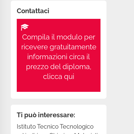
Contattaci
Compila il modulo per
ricevere gratuitamente
informazioni circa il
prezzo del diploma,
clicca qui
Ti può interessare:
Istituto Tecnico Tecnologico