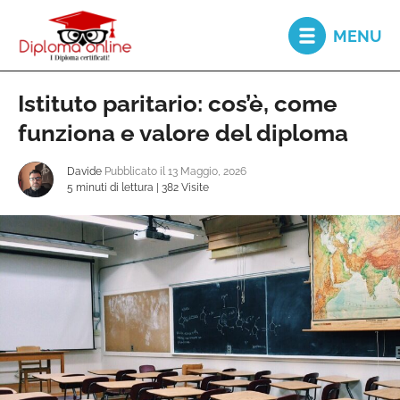
MENU
Istituto paritario: cos’è, come
Diploma
online
funziona e valore del diploma
Davide
Pubblicato il 13 Maggio, 2026
Secondo
5 minuti di lettura
|
382 Visite
diploma
Recupero
Anni
Scolastici
Recupero