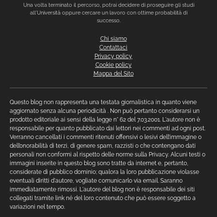
Una volta terminato il percorso, potrai decidere di proseguire gli studi
all'Università oppure cercare un lavoro con ottime probabilità di
successo.
Chi siamo
Contattaci
Privacy policy
Cookie policy
Mappa del Sito
Questo blog non rappresenta una testata giornalistica in quanto viene
aggiornato senza alcuna periodicità . Non può pertanto considerarsi un
prodotto editoriale ai sensi della legge n° 62 del 7.03.2001. L'autore non è
responsabile per quanto pubblicato dai lettori nei commenti ad ogni post.
Verranno cancellati i commenti ritenuti offensivi o lesivi dell’immagine o
dell’onorabilità di terzi, di genere spam, razzisti o che contengano dati
personali non conformi al rispetto delle norme sulla Privacy. Alcuni testi o
immagini inserite in questo blog sono tratte da internet e, pertanto,
considerate di pubblico dominio; qualora la loro pubblicazione violasse
eventuali diritti d'autore, vogliate comunicarlo via email. Saranno
immediatamente rimossi. L'autore del blog non è responsabile dei siti
collegati tramite link né del loro contenuto che può essere soggetto a
variazioni nel tempo.