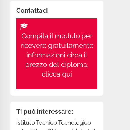
Contattaci
Compila il modulo per
ricevere gratuitamente
informazioni circa il
prezzo del diploma,
clicca qui
Ti può interessare:
Istituto Tecnico Tecnologico