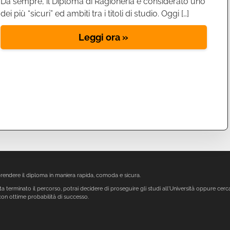
Da sempre, il Diploma di Ragioneria è considerato uno
dei più “sicuri” ed ambiti tra i titoli di studio. Oggi […]
Leggi ora »
endere il diploma in maniera rapida, comoda e sicura.
a terminato il percorso, potrai decidere di proseguire gli studi all'Università oppure cerc
con ottime probabilità di successo.