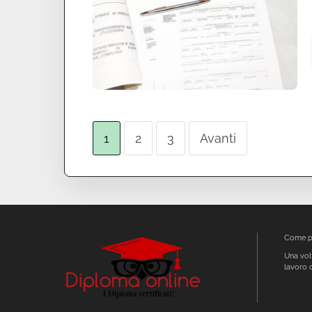
1
2
3
Avanti
Come pr
Una volt
lavoro 