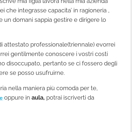
scrive mia figlia lavora nella mia azienda
i che integrasse capacita’ in ragioneria ,
 un domani sappia gestire e dirigere lo
i attestato professionale(triennale) evorrei
rrei gentilmente conoscere i vostri costi
 disoccupato, pertanto se ci fossero degli
ere se posso usufruirne.
eria nella maniera più comoda per te,
oppure in
aula,
potrai iscriverti da
ne