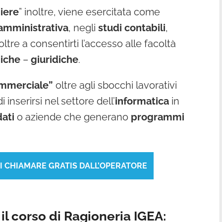
iere
” inoltre, viene esercitata come
amministrativa
, negli
studi contabili
,
 oltre a consentirti l’accesso alle facoltà
iche
–
giuridiche
.
ommerciale”
oltre agli sbocchi lavorativi
i inserirsi nel settore dell’
informatica
in
dati
o aziende che generano
programmi
TI CHIAMARE GRATIS DALL’OPERATORE
il corso di Ragioneria IGEA: