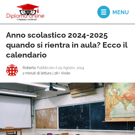
MENU
Anno scolastico 2024-2025
Diploma
online
quando si rientra in aula? Ecco il
calendario
Secondo
Roberta
Pubblicato il 29 Agosto, 2024
diploma
2 minuti di lettura
|
2K+ Visite
Recupero
Anni
Scolastici
Recupero