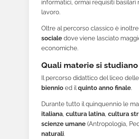
informatici, ormai requisiti basilar
lavoro.
Oltre al percorso classico è inoltre
sociale
dove viene lasciato maggio
economiche.
Quali materie si studiano
Il percorso didattico del liceo del
biennio
ed il
quinto anno finale
.
Durante tutto il quinquennio le m
italiana
,
cultura latina
,
cultura st
scienze umane
(Antropologia, Ped
naturali
.