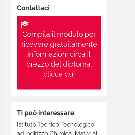
Contattaci
Compila il modulo per
ricevere gratuitamente
informazioni circa il
prezzo del diploma,
clicca qui
Ti può interessare:
Istituto Tecnico Tecnologico
ad indirizzo Chimica, Materiali