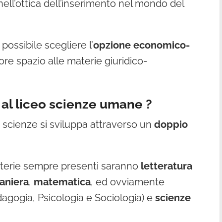
i nell’ottica dell’inserimento nel mondo del
 possibile scegliere l’
opzione economico-
re spazio alle materie giuridico-
 al liceo scienze umane ?
le scienze si sviluppa attraverso un
doppio
aterie sempre presenti saranno
letteratura
raniera
,
matematica
, ed ovviamente
agogia, Psicologia e Sociologia) e
scienze