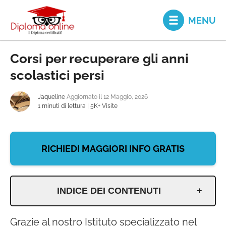
MENU
Corsi per recuperare gli anni
Diploma
online
scolastici persi
Jaqueline
Aggiornato il
12 Maggio, 2026
Secondo
1 minuti di lettura
|
5K+ Visite
diploma
RICHIEDI MAGGIORI INFO GRATIS
Recupero
Anni
Scolastici
INDICE DEI CONTENUTI
Recupero
Grazie al nostro Istituto specializzato nel