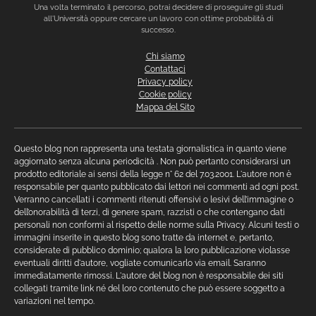
Una volta terminato il percorso, potrai decidere di proseguire gli studi
all'Università oppure cercare un lavoro con ottime probabilità di
successo.
Chi siamo
Contattaci
Privacy policy
Cookie policy
Mappa del Sito
Questo blog non rappresenta una testata giornalistica in quanto viene
aggiornato senza alcuna periodicità . Non può pertanto considerarsi un
prodotto editoriale ai sensi della legge n° 62 del 7.03.2001. L'autore non è
responsabile per quanto pubblicato dai lettori nei commenti ad ogni post.
Verranno cancellati i commenti ritenuti offensivi o lesivi dell’immagine o
dell’onorabilità di terzi, di genere spam, razzisti o che contengano dati
personali non conformi al rispetto delle norme sulla Privacy. Alcuni testi o
immagini inserite in questo blog sono tratte da internet e, pertanto,
considerate di pubblico dominio; qualora la loro pubblicazione violasse
eventuali diritti d'autore, vogliate comunicarlo via email. Saranno
immediatamente rimossi. L'autore del blog non è responsabile dei siti
collegati tramite link né del loro contenuto che può essere soggetto a
variazioni nel tempo.