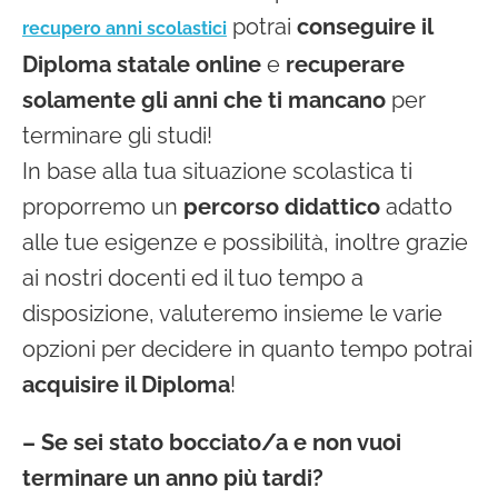
debiti
potrai
conseguire il
recupero anni scolastici
formativi
Diploma statale online
e
recuperare
solamente gli anni che ti mancano
per
In
terminare gli studi!
evidenza
In base alla tua situazione scolastica ti
proporremo un
percorso didattico
adatto
alle tue esigenze e possibilità, inoltre grazie
ai nostri docenti ed il tuo tempo a
disposizione, valuteremo insieme le varie
opzioni per decidere in quanto tempo potrai
acquisire il Diploma
!
– Se sei stato bocciato/a e non vuoi
terminare un anno più tardi?